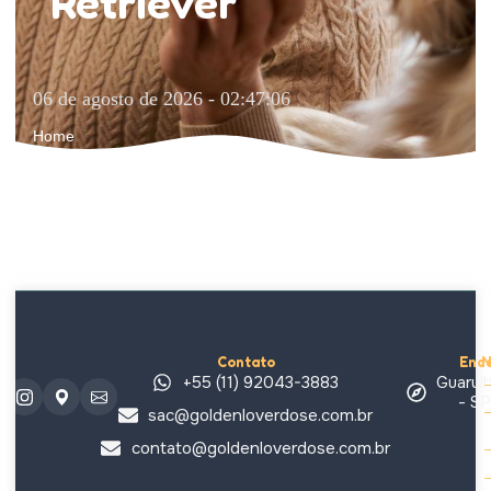
Retriever
06 de agosto de 2026 - 02:47:06
Home
Contato
End
N
+55 (11) 92043-3883
Guarul
- SP
sac@goldenloverdose.com.br
contato@goldenloverdose.com.br