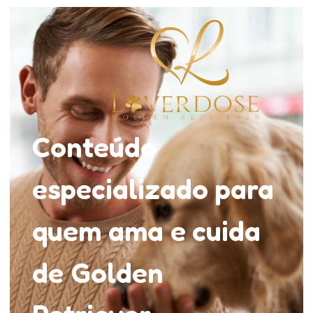
Conteúdo
especializado para
quem ama e cuida
de Golden