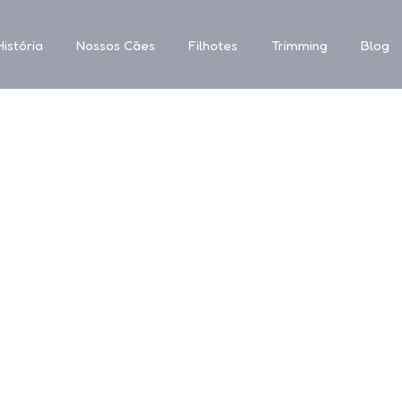
istória
Nossos Cães
Filhotes
Trimming
Blog