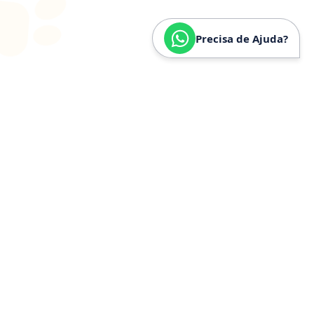
Precisa de Ajuda?
SOBRE
NÓS
Especializados em
Golden
Retriever
Somos especializados e verdadeiramente apaixonados
pela raça Golden Retriever. Nossa trajetória é
construída a partir de anos de convivência, estudo e
experiência prática com a raça, o que nos permite
compreender profundamente seu temperamento,
necessidades específicas, estrutura física e cuidados
ideais.