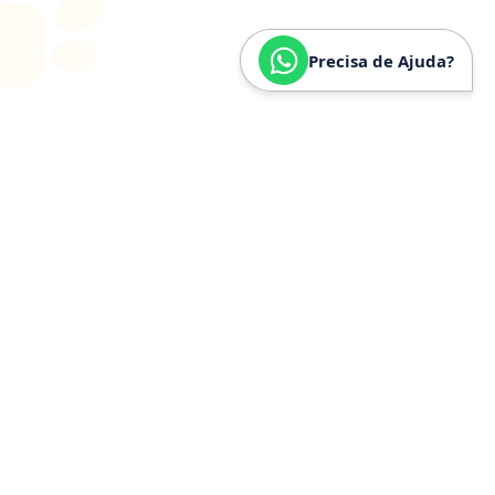
Precisa de Ajuda?
SOBRE
NÓS
Especializados em
Golden
Retriever
Somos especializados e verdadeiramente apaixonados
pela raça Golden Retriever. Nossa trajetória é
construída a partir de anos de convivência, estudo e
experiência prática com a raça, o que nos permite
compreender profundamente seu temperamento,
necessidades específicas, estrutura física e cuidados
ideais.