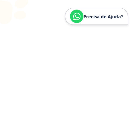
Precisa de Ajuda?
SOBRE
NÓS
Especializados em
Golden
Retriever
Somos especializados e verdadeiramente apaixonados
pela raça Golden Retriever. Nossa trajetória é
construída a partir de anos de convivência, estudo e
experiência prática com a raça, o que nos permite
compreender profundamente seu temperamento,
necessidades específicas, estrutura física e cuidados
ideais.