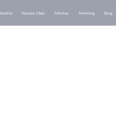
istória
Nossos Cães
Filhotes
Trimming
Blog