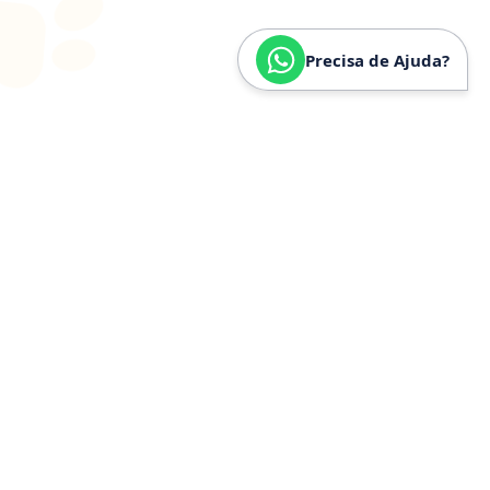
Precisa de Ajuda?
SOBRE
NÓS
Especializados em
Golden
Retriever
Somos especializados e verdadeiramente apaixonados
pela raça Golden Retriever. Nossa trajetória é
construída a partir de anos de convivência, estudo e
experiência prática com a raça, o que nos permite
compreender profundamente seu temperamento,
necessidades específicas, estrutura física e cuidados
ideais.