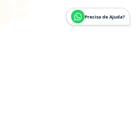
Precisa de Ajuda?
SOBRE
NÓS
Especializados em
Golden
Retriever
Somos especializados e verdadeiramente apaixonados
pela raça Golden Retriever. Nossa trajetória é
construída a partir de anos de convivência, estudo e
experiência prática com a raça, o que nos permite
compreender profundamente seu temperamento,
necessidades específicas, estrutura física e cuidados
ideais.