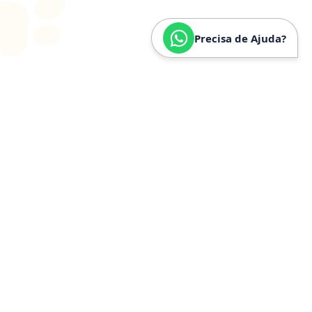
Precisa de Ajuda?
SOBRE
NÓS
Especializados em
Golden
Retriever
Somos especializados e verdadeiramente apaixonados
pela raça Golden Retriever. Nossa trajetória é
construída a partir de anos de convivência, estudo e
experiência prática com a raça, o que nos permite
compreender profundamente seu temperamento,
necessidades específicas, estrutura física e cuidados
ideais.