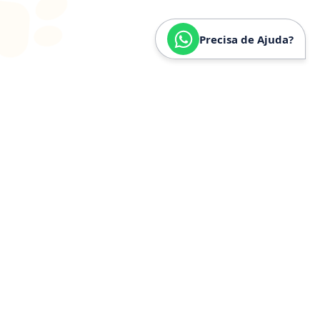
Precisa de Ajuda?
SOBRE
NÓS
Especializados em
Golden
Retriever
Somos especializados e verdadeiramente apaixonados
pela raça Golden Retriever. Nossa trajetória é
construída a partir de anos de convivência, estudo e
experiência prática com a raça, o que nos permite
compreender profundamente seu temperamento,
necessidades específicas, estrutura física e cuidados
ideais.