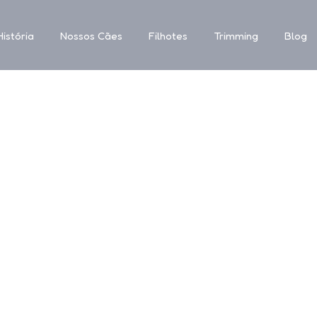
istória
Nossos Cães
Filhotes
Trimming
Blog