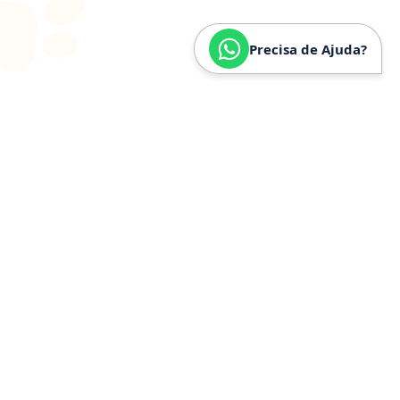
Precisa de Ajuda?
SOBRE
NÓS
Especializados em
Golden
Retriever
Somos especializados e verdadeiramente apaixonados
pela raça Golden Retriever. Nossa trajetória é
construída a partir de anos de convivência, estudo e
experiência prática com a raça, o que nos permite
compreender profundamente seu temperamento,
necessidades específicas, estrutura física e cuidados
ideais.