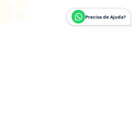
Precisa de Ajuda?
SOBRE
NÓS
Especializados em
Golden
Retriever
Somos especializados e verdadeiramente apaixonados
pela raça Golden Retriever. Nossa trajetória é
construída a partir de anos de convivência, estudo e
experiência prática com a raça, o que nos permite
compreender profundamente seu temperamento,
necessidades específicas, estrutura física e cuidados
ideais.