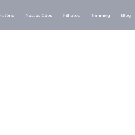
istória
Nossos Cães
Filhotes
Trimming
Blog