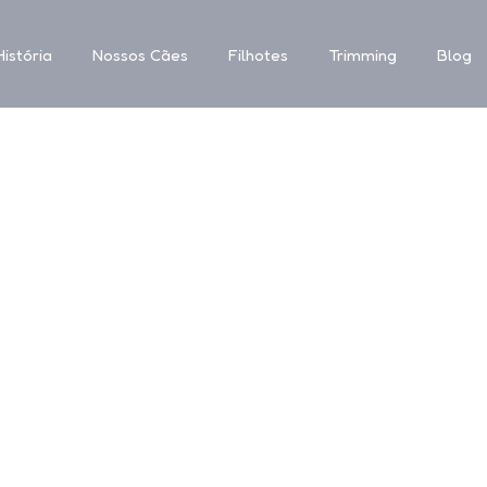
istória
Nossos Cães
Filhotes
Trimming
Blog