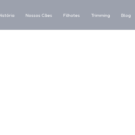
istória
Nossos Cães
Filhotes
Trimming
Blog