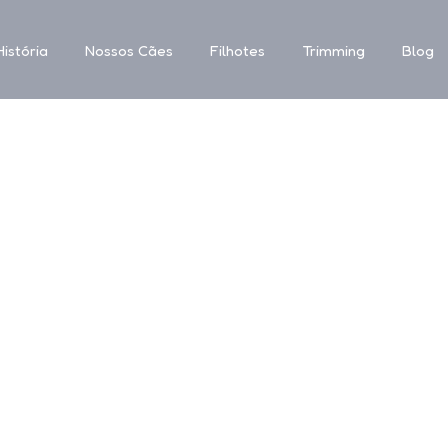
istória
Nossos Cães
Filhotes
Trimming
Blog