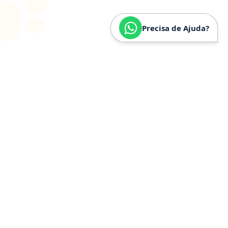
Precisa de Ajuda?
SOBRE
NÓS
Especializados em
Golden
Retriever
Somos especializados e verdadeiramente apaixonados
pela raça Golden Retriever. Nossa trajetória é
construída a partir de anos de convivência, estudo e
experiência prática com a raça, o que nos permite
compreender profundamente seu temperamento,
necessidades específicas, estrutura física e cuidados
ideais.