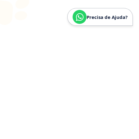
Precisa de Ajuda?
SOBRE
NÓS
Especializados em
Golden
Retriever
Somos especializados e verdadeiramente apaixonados
pela raça Golden Retriever. Nossa trajetória é
construída a partir de anos de convivência, estudo e
experiência prática com a raça, o que nos permite
compreender profundamente seu temperamento,
necessidades específicas, estrutura física e cuidados
ideais.