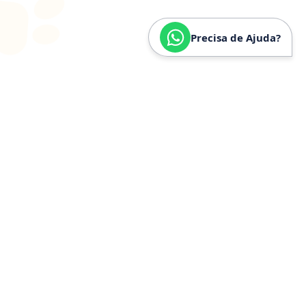
Precisa de Ajuda?
SOBRE
NÓS
Especializados em
Golden
Retriever
Somos especializados e verdadeiramente apaixonados
pela raça Golden Retriever. Nossa trajetória é
construída a partir de anos de convivência, estudo e
experiência prática com a raça, o que nos permite
compreender profundamente seu temperamento,
necessidades específicas, estrutura física e cuidados
ideais.