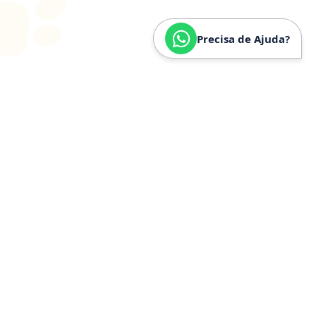
Precisa de Ajuda?
SOBRE
NÓS
Especializados em
Golden
Retriever
Somos especializados e verdadeiramente apaixonados
pela raça Golden Retriever. Nossa trajetória é
construída a partir de anos de convivência, estudo e
experiência prática com a raça, o que nos permite
compreender profundamente seu temperamento,
necessidades específicas, estrutura física e cuidados
ideais.