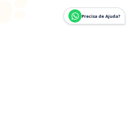
Precisa de Ajuda?
SOBRE
NÓS
Especializados em
Golden
Retriever
Somos especializados e verdadeiramente apaixonados
pela raça Golden Retriever. Nossa trajetória é
construída a partir de anos de convivência, estudo e
experiência prática com a raça, o que nos permite
compreender profundamente seu temperamento,
necessidades específicas, estrutura física e cuidados
ideais.