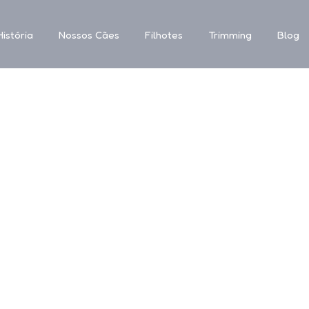
istória
Nossos Cães
Filhotes
Trimming
Blog