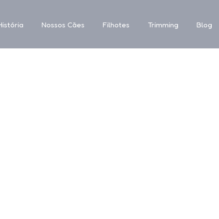
istória
Nossos Cães
Filhotes
Trimming
Blog