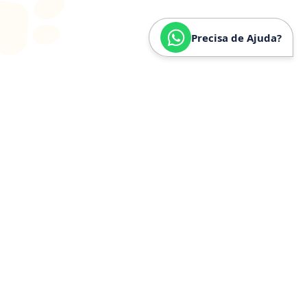
Precisa de Ajuda?
SOBRE
NÓS
Especializados em
Golden
Retriever
Somos especializados e verdadeiramente apaixonados
pela raça Golden Retriever. Nossa trajetória é
construída a partir de anos de convivência, estudo e
experiência prática com a raça, o que nos permite
compreender profundamente seu temperamento,
necessidades específicas, estrutura física e cuidados
ideais.