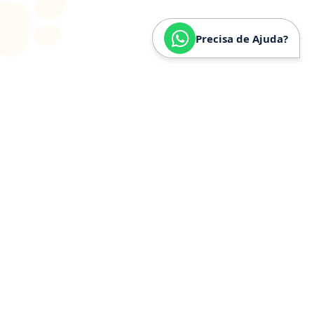
Precisa de Ajuda?
SOBRE
NÓS
Especializados em
Golden
Retriever
Somos especializados e verdadeiramente apaixonados
pela raça Golden Retriever. Nossa trajetória é
construída a partir de anos de convivência, estudo e
experiência prática com a raça, o que nos permite
compreender profundamente seu temperamento,
necessidades específicas, estrutura física e cuidados
ideais.