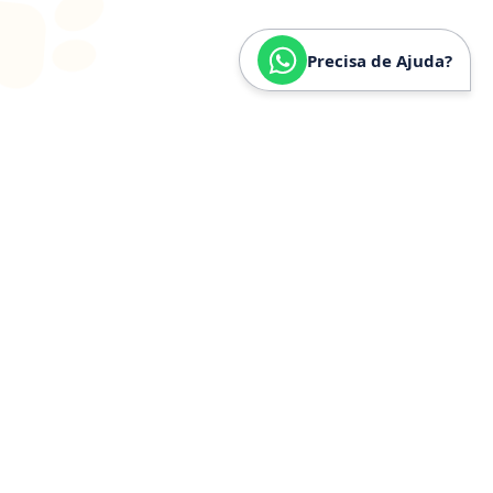
Precisa de Ajuda?
SOBRE
NÓS
Especializados em
Golden
Retriever
Somos especializados e verdadeiramente apaixonados
pela raça Golden Retriever. Nossa trajetória é
construída a partir de anos de convivência, estudo e
experiência prática com a raça, o que nos permite
compreender profundamente seu temperamento,
necessidades específicas, estrutura física e cuidados
ideais.