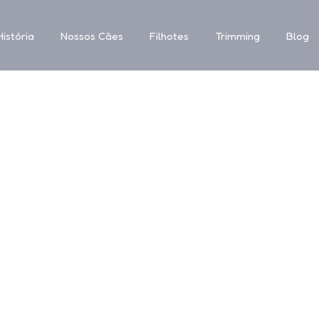
istória
Nossos Cães
Filhotes
Trimming
Blog