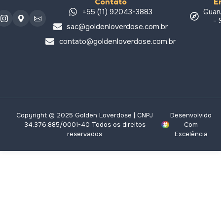
Contato
E
+55 (11) 92043-3883
Guar
- 
sac@goldenloverdose.com.br
contato@goldenloverdose.com.br
Copyright © 2025 Golden Loverdose | CNPJ
Desenvolvido
34.376.885/0001-40 Todos os direitos
Com
reservados
Excelência