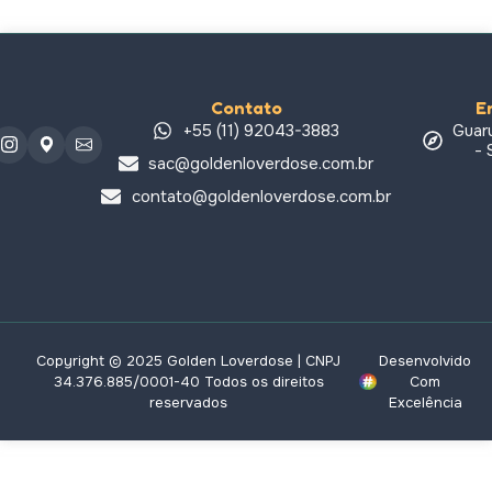
Contato
E
+55 (11) 92043-3883
Guar
- 
sac@goldenloverdose.com.br
contato@goldenloverdose.com.br
Copyright © 2025 Golden Loverdose | CNPJ
Desenvolvido
34.376.885/0001-40 Todos os direitos
Com
reservados
Excelência